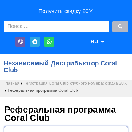
Получить скидку 20%
RU
UA
Независимый Дистрибьютор Coral
Club
Главная
/
Регистрация Coral Club клубного номера: скидка 20%
/
Реферальная программа Coral Club
Реферальная программа
Coral Club