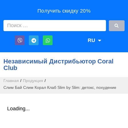
Получить скидку 20%
RU
UA
Независимый Дистрибьютор Coral
Club
Главная
/
Продукция
/
Слим Бай Слим Корал Клаб Slim by Slim: детокс, похудение
Loading...