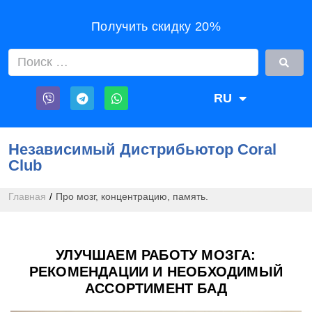
Получить скидку 20%
RU
UA
Независимый Дистрибьютор Coral
Club
Главная
/
Про мозг, концентрацию, память.
УЛУЧШАЕМ РАБОТУ МОЗГА:
РЕКОМЕНДАЦИИ И НЕОБХОДИМЫЙ
АССОРТИМЕНТ БАД