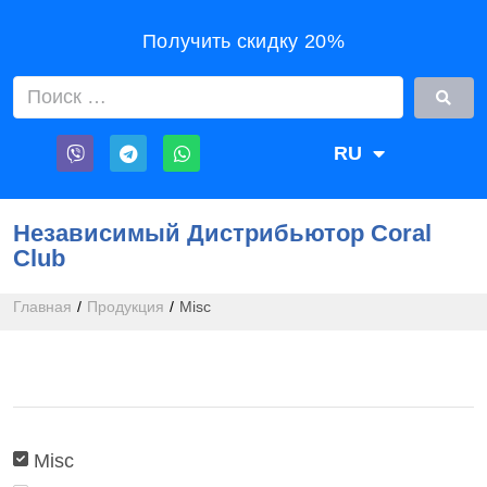
Получить скидку 20%
RU
UA
Независимый Дистрибьютор Coral
Club
Главная
/
Продукция
/
Misc
Misc