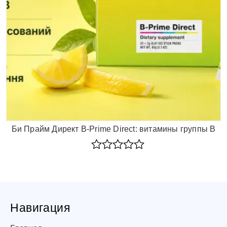
Би Прайм Директ B-Prime Direct: витамины группы B
Rated
0
out
of
5
Навигация