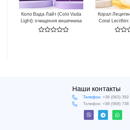
Коло Вада Лайт (Colo Vada
Корал Лецитин
Light): очищення кишечника
Coral Lecithin:
Rated
Rated
0
0
out
out
of
of
5
5
Наши контакты
Телефон:
+38 (063) 392
Телефон:
+38 (068) 738