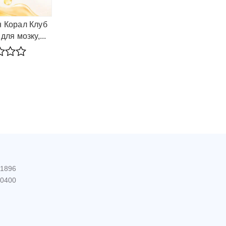
 Корал Клуб
 для мозку,...
 1896
 0400