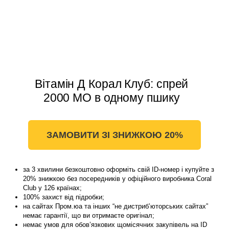
Вітамін Д Корал Клуб: спрей
2000 МО в одному пшику
ЗАМОВИТИ ЗІ ЗНИЖКОЮ 20%
за 3 хвилини безкоштовно оформіть свій ID-номер і купуйте з
20% знижкою без посередників у офіційного виробника Coral
Club у 126 країнах;
100% захист від підробки;
на сайтах Пром.юа та інших “не дистриб’юторських сайтах”
немає гарантії, що ви отримаєте оригінал;
немає умов для обов’язкових щомісячних закупівель на ID