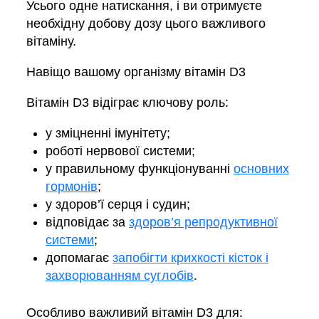
Усього одне натискання, і ви отримуєте
необхідну добову дозу цього важливого
вітаміну.
Навіщо вашому організму вітамін D3
Вітамін D3 відіграє ключову роль:
у зміцненні імунітету;
роботі нервової системи;
у правильному функціонуванні
основних
гормонів
;
у здоров’ї серця і судин;
відповідає за
здоров’я репродуктивної
системи
;
допомагає
запобігти крихкості кісток і
захворюванням суглобів
.
Особливо важливий вітамін D3 для: