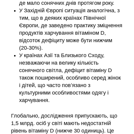
де мало сонячних днів протягом року.
У Західній Європі ситуація аналогічна, з
тим, що в деяких країнах Північної
Європи, де заведено практику зміцнення
продуктів харчування вітаміном D,
відсоток дефіциту може бути нижчим
(20-30%).
У країнах Азії та Близького Сходу,
незважаючи на велику кількість
сонячного світла, дефіцит вітаміну D
також поширений, особливо серед жінок
і дітей, що часто пов’язано з
культурними особливостями одягу і
харчування.
Глобально, дослідження припускають, що
1,5 млрд. осіб у світі мають недостатній
рівень вітаміну D (нижче 30 одиниць). Це