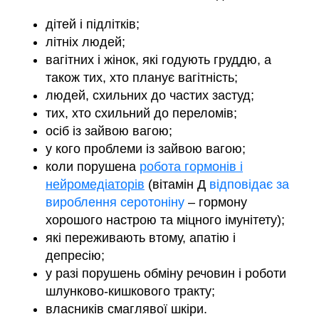
дітей і підлітків;
літніх людей;
вагітних і жінок, які годують груддю, а
також тих, хто планує вагітність;
людей, схильних до частих застуд;
тих, хто схильний до переломів;
осіб із зайвою вагою;
у кого проблеми із зайвою вагою;
коли порушена
робота гормонів і
нейромедіаторів
(вітамін Д
відповідає за
вироблення серотоніну
– гормону
хорошого настрою та міцного імунітету);
які переживають втому, апатію і
депресію;
у разі порушень обміну речовин і роботи
шлунково-кишкового тракту;
власників смаглявої шкіри.