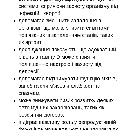
системи, сприяючи захисту організму від
інфекцій і хвороб.
допомагає зменшити запалення в
організмі, що може знизити симптоми
пов’язаних із запаленням станів, таких
як артрит.
дослідження показують, що адекватний
рівень вітаміну D може сприяти
поліпшенню настрою і захисту від
депресії.
допомагає підтримувати функцію м’язів,
запобігаючи м’язовій слабкості та
спазмам.
може знижувати ризик розвитку деяких
автоімунних захворювань, таких як
розсіяний склероз.
відіграє важливу роль у репродуктивній
функції та може вплинути на здоров’я як