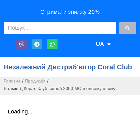
Отримати знижку 20%
UA
RU
Незалежний Дистриб'ютор Coral Club
Головна
/
Продукція
/
Вітамін Д Корал Клуб: спрей 2000 МО в одному пшику
Loading...