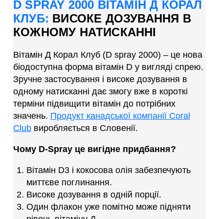
D SPRAY 2000 ВІТАМІН Д КОРАЛ
КЛУБ:
ВИСОКЕ ДОЗУВАННЯ В
КОЖНОМУ НАТИСКАННІ
Вітамін Д Корал Клуб (D spray 2000) – це нова
біодоступна форма вітамін D у вигляді спрею.
Зручне застосування і високе дозування в
одному натисканні дає змогу вже в короткі
терміни підвищити вітамін до потрібних
значень.
Продукт канадської компанії Coral
Club
виробляється в Словенії.
Чому D-Spray це вигідне придбання?
Вітамін D3 і кокосова олія забезпечують
миттєве поглинання.
Високе дозування в одній порції.
Один флакон уже помітно може підняти
рівень вітаміну Д