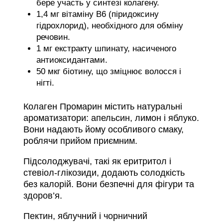
бере участь у синтезі колагену.
1,4 мг вітаміну В6 (піридоксину
гідрохлорид), необхідного для обміну
речовин.
1 мг екстракту шпинату, насиченого
антиоксидантами.
50 мкг біотину, що зміцнює волосся і
нігті.
Колаген Промарин містить натуральні
ароматизатори: апельсин, лимон і яблуко.
Вони надають йому особливого смаку,
роблячи прийом приємним.
Підсолоджувачі, такі як еритритол і
стевіол-глікозиди, додають солодкість
без калорій. Вони безпечні для фігури та
здоров’я.
Пектин, яблучний і чорничний