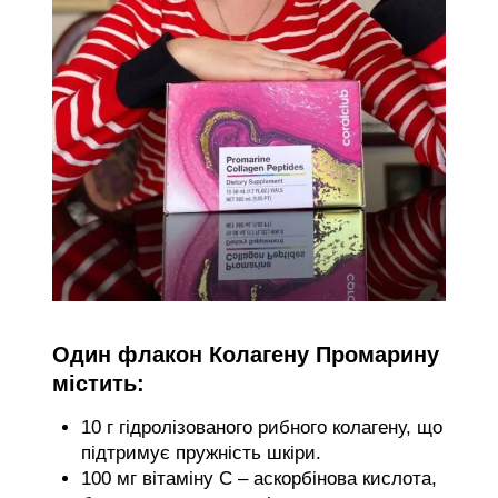
Один флакон Колагену Промарину
містить:
10 г гідролізованого рибного колагену, що
підтримує пружність шкіри.
100 мг вітаміну C – аскорбінова кислота,