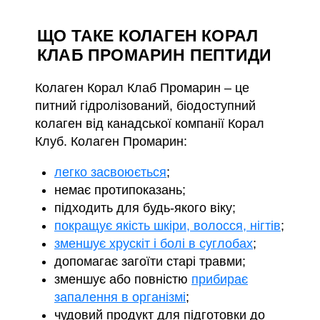
ЩО ТАКЕ КОЛАГЕН КОРАЛ
КЛАБ ПРОМАРИН ПЕПТИДИ
Колаген Корал Клаб Промарин – це
питний гідролізований, біодоступний
колаген від канадської компанії Корал
Клуб. Колаген Промарин:
легко засвоюється
;
немає протипоказань;
підходить для будь-якого віку;
покращує якість шкіри, волосся, нігтів
;
зменшує хрускіт і болі в суглобах
;
допомагає загоїти старі травми;
зменшує або повністю
прибирає
запалення в організмі
;
чудовий продукт для підготовки до