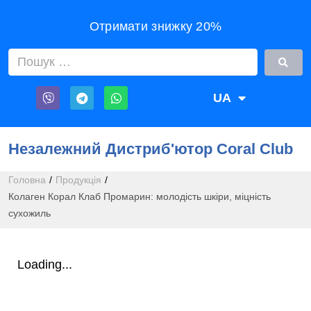
Отримати знижку 20%
UA
RU
Незалежний Дистриб'ютор Coral Club
Головна
/
Продукція
/
Колаген Корал Клаб Промарин: молодість шкіри, міцність
сухожиль
Loading...