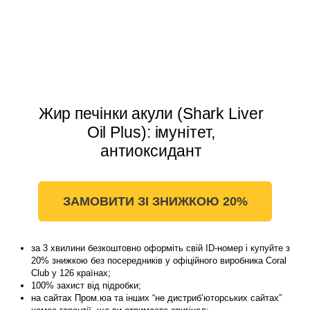
Жир печінки акули (Shark Liver
Oil Plus): імунітет,
антиоксидант
ЗАМОВИТИ ЗІ ЗНИЖКОЮ 20%
за 3 хвилини безкоштовно оформіть свій ID-номер і купуйте з
20% знижкою без посередників у офіційного виробника Coral
Club у 126 країнах;
100% захист від підробки;
на сайтах Пром.юа та інших “не дистриб’юторських сайтах”