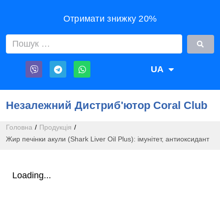
Отримати знижку 20%
UA
RU
Незалежний Дистриб'ютор Coral Club
Головна
/
Продукція
/
Жир печінки акули (Shark Liver Oil Plus): імунітет, антиоксидант
Loading...