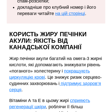
спам-розсилки;
докладніше про клубний номер і його
переваги читайте
на цій сторінці
.
КОРИСТЬ ЖИРУ ПЕЧІНКИ
АКУЛИ: ЯКІСТЬ ВІД
КАНАДСЬКОЇ КОМПАНІЇ
Жир печінки акули багатий на омега-3 жирні
кислоти, які допомагають знижувати рівень
«поганого» холестерину і
покращують
циркуляцію крові
. Це знижує ризик серцево-
судинних захворювань і
підтримує здоров’я
серця
.
Вітаміни А та Е в цьому жирі
сприяють
регенерації шкіри
, роблячи її більш