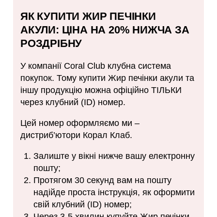
ЯК КУПИТИ ЖИР ПЕЧІНКИ
АКУЛИ: ЦІНА НА 20% НИЖЧА ЗА
РОЗДРІБНУ
У компанії Coral Club клубна система
покупок. Тому купити Жир печінки акули та
іншу продукцію можна офіційно ТІЛЬКИ
через клубний (ID) номер.
Цей номер оформляємо ми –
дистриб’ютори Корал Клаб.
Залиште у вікні нижче вашу електронну
пошту;
Протягом 30 секунд вам на пошту
надійде проста інструкція, як оформити
свій клубний (ID) номер;
Через 3-5 хвилин купуйте Жир печінки