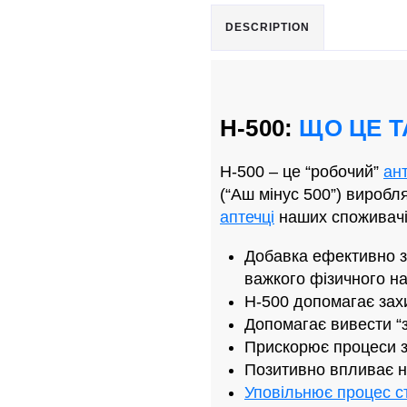
DESCRIPTION
H-500:
ЩО ЦЕ Т
H-500 – це “робочий”
ан
(“Аш мінус 500”) вироб
аптечці
наших споживачі
Добавка ефективно з
важкого фізичного н
H-500 допомагає зах
Допомагає вивести “з
Прискорює процеси з
Позитивно впливає н
Уповільнює процес с