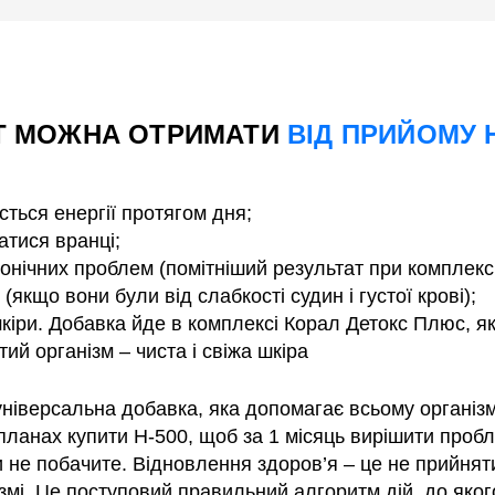
АТ МОЖНА ОТРИМАТИ
ВІД ПРИЙОМУ 
сться енергії протягом дня;
атися вранці;
нічних проблем (помітніший результат при комплексні
 (якщо вони були від слабкості судин і густої крові);
кіри. Добавка йде в комплексі Корал Детокс Плюс, я
тий організм – чиста і свіжа шкіра
ніверсальна добавка, яка допомагає всьому організму
 планах купити Н-500, щоб за 1 місяць вирішити проб
и не побачите. Відновлення здоров’я – це не прийняти
ізмі. Це поступовий правильний алгоритм дій, до яког