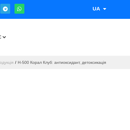
UA
RU
С
одукція
/
H-500 Корал Клуб: антиоксидант, детоксикація