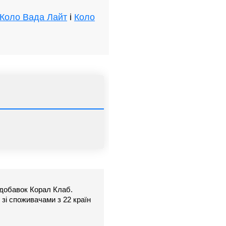
Коло Вада Лайт
і
Коло
 добавок Корал Клаб.
зі споживачами з 22 країн