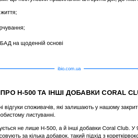
 життя;
арчування;
БАД на щоденній основі
ibio.com.ua
 ПРО H-500 ТА ІНШІ ДОБАВКИ CORAL C
і відгуки споживачів, які залишають у нашому закрит
собистому листуванні.
дується не лише H-500, а й інші добавки Coral Club. 
совують за кілька добавок. такий підхід з кореткірво