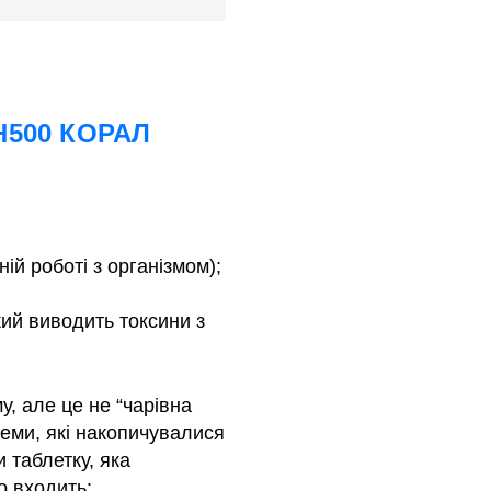
H500 КОРАЛ
й роботі з організмом);
кий виводить токсини з
, але це не “чарівна
леми, які накопичувалися
 таблетку, яка
о входить: