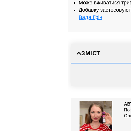
Може вживатися три
Добавку застосовуют
Вада Грін
ЗМІСТ
АВ
Пон
Орг