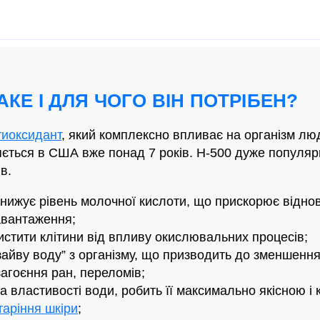
АКЕ І ДЛЯ ЧОГО ВІН ПОТРІБЕН?
тиоксидант
, який комплексно впливає на організм лю
ляється в США вже понад 7 років. H-500 дуже популя
в.
нижує рівень молочної кислоти, що прискорює віднов
авантаження;
истити клітини від впливу окислювальних процесів;
айву воду” з організму, що призводить до зменшення
агоєння ран, переломів;
а властивості води, робить її максимально якісною і
таріння шкіри
;