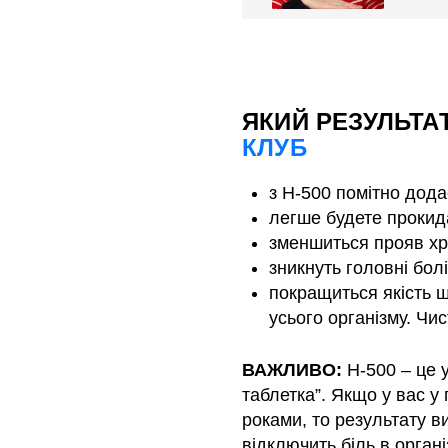
ЯКИЙ РЕЗУЛЬТ
КЛУБ
з H-500 помітно дода
легше будете прокид
зменшиться прояв хро
зникнуть головні болі
покращиться якість ш
усього організму. Чис
ВАЖЛИВО:
H-500 – це у
таблетка”. Якщо у вас у
роками, то результату в
відключить біль в орган