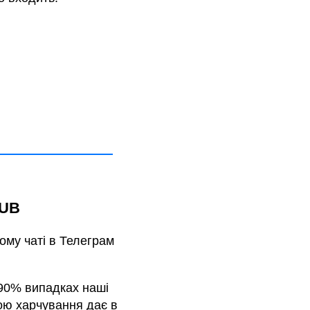
LUB
ому чаті в Телеграм
У 90% випадках наші
кою харчування дає в