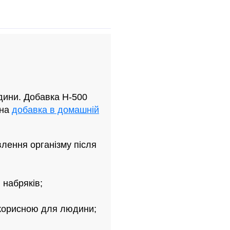
дини. Добавка H-500
рна
добавка в домашній
лення організму після
 набряків;
 корисною для людини;