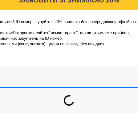
ЗАМОВИТИ ЗІ ЗНИЖКОЮ 20%
ть свій ID-номер і купуйте з 20% знижкою без посередників у офіційного 
дистриб’юторських сайтах” немає гарантії, що ви отримаєте оригінал;
місячних закупівель на ID номер;
енні ми (консультанти) щодня на зв’язку, без вихідних