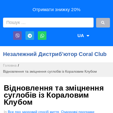
Отримати знижку 20%
UA
RU
Незалежний Дистриб'ютор Coral Club
Головна
/
Відновлення та зміцнення суглобів із Кораловим Клубом
Відновлення та зміцнення
суглобів із Кораловим
Клубом
In
Все про здоровий спосіб життя
,
Оздоровчі програми