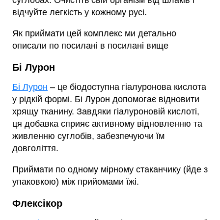
суглобах. Очистіть свій організм від шлаків і
відчуйте легкість у кожному русі.
Як приймати цей комплекс ми детально
описали по посилані в посилані вище
Бі Лурон
Бі Лурон
– це біодоступна гіалуронова кислота
у рідкій формі. Бі Лурон допомогає відновити
хрящу тканину. Завдяки гіалуроновій кислоті,
ця добавка сприяє активному відновленню та
живленню суглобів, забезпечуючи їм
довголіття.
Приймати по одному мірному стаканчику (йде з
упаковкою) між прийомами їжі.
Флексікор